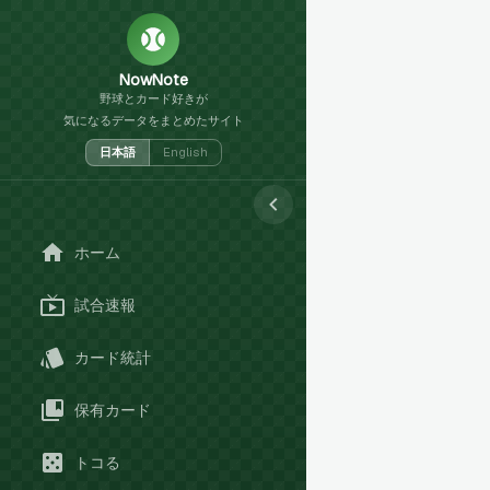
NowNote
野球とカード好きが
気になるデータをまとめたサイト
日本語
English
ホーム
試合速報
カード統計
保有カード
トコる