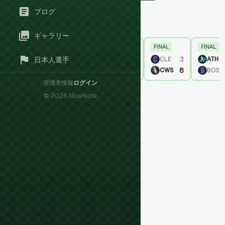
ブログ
日本人所属チーム
ギャラリー
FINAL
FINAL
FINAL
FINAL
FINAL
2
7
3
3
LAD
TOR
CHC
CLE
ATH
日本人選手
1
5
6
6
AZ
PHI
KC
CWS
BOS
管理者情報
ログイン
©
2026
NowNote