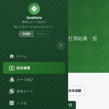
試合速報
NowNote
野球とカード好きが
MLB 試合速報
気になるデータをまとめたサイト
日本語
English
日本人選手のリアルタイム打席結果・投
球内容・Statcastデータ
ホーム
LIVE
最終更新
:
8/9 12:49:05
試合速報
ホーム
試合速報
カード統計
試合速報
日本人選手の成績
MLB全体成績
保有カード
トコる
今日