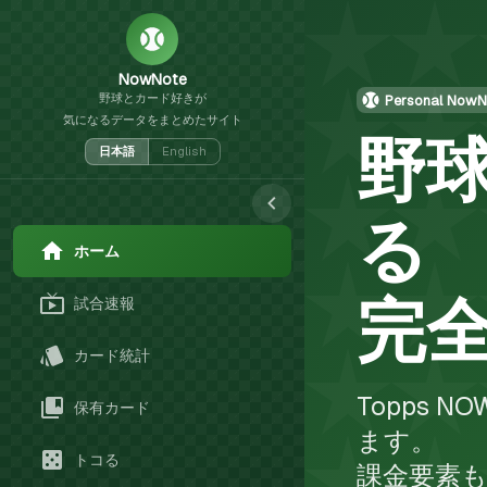
NowNote
野球とカード好きが
Personal NowN
気になるデータをまとめたサイト
野
日本語
English
る
ホーム
完
試合速報
カード統計
Topps
保有カード
ます。
トコる
課金要素