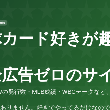
ote
球カード好きが
全広告ゼロのサ
 NOWの発行数・MLB成績・WBCデータ
もありません。好きでやってるだけなの