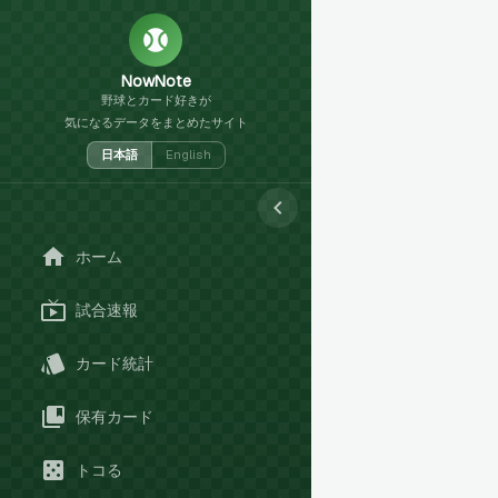
NowNote
野球とカード好きが
気になるデータをまとめたサイト
日本語
English
ホーム
試合速報
カード統計
保有カード
トコる