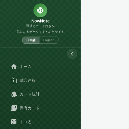
NowNote
野球とカード好きが
気になるデータをまとめたサイト
日本語
English
ホーム
試合速報
カード統計
保有カード
トコる