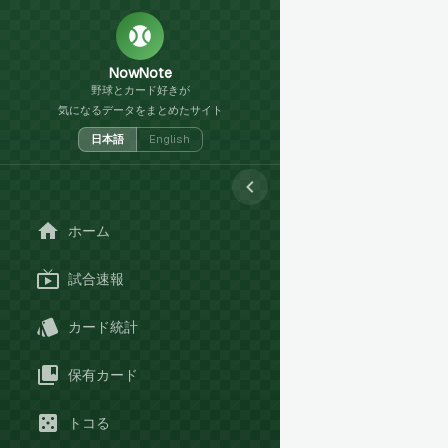
NowNote
野球とカード好きが
気になるデータをまとめたサイト
日本語
English
ホーム
試合速報
カード統計
保有カード
トコる