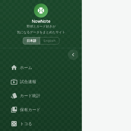
NowNote
野球とカード好きが
気になるデータをまとめたサイト
日本語
English
ホーム
試合速報
カード統計
保有カード
トコる