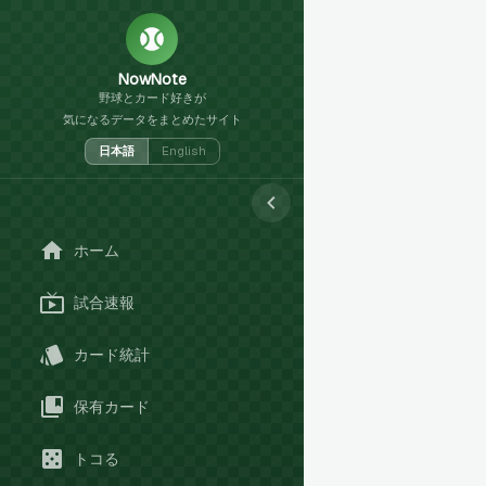
NowNote
野球とカード好きが
気になるデータをまとめたサイト
日本語
English
ホーム
試合速報
カード統計
保有カード
トコる