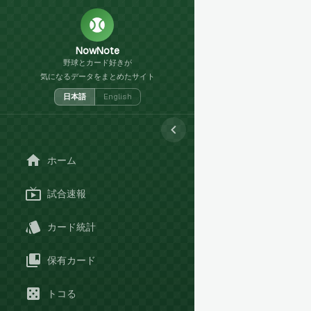
NowNote
野球とカード好きが
気になるデータをまとめたサイト
日本語
English
ホーム
試合速報
カード統計
保有カード
トコる