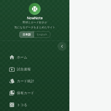
NowNote
野球とカード好きが
気になるデータをまとめたサイト
日本語
English
ホーム
試合速報
カード統計
保有カード
トコる