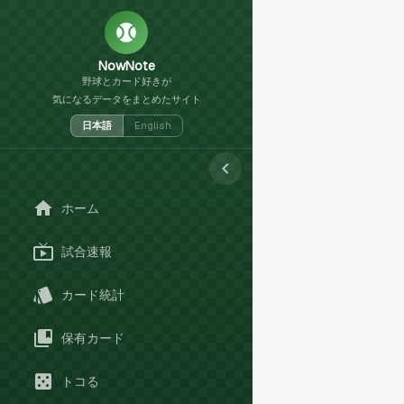
NowNote
野球とカード好きが
気になるデータをまとめたサイト
日本語
English
ホーム
試合速報
カード統計
保有カード
トコる