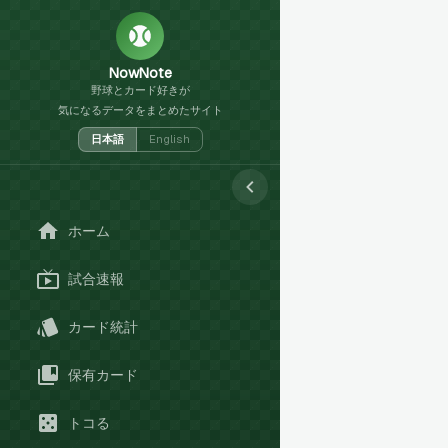
NowNote
野球とカード好きが
気になるデータをまとめたサイト
日本語
English
ホーム
試合速報
カード統計
保有カード
トコる