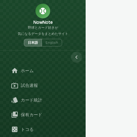
NowNote
野球とカード好きが
気になるデータをまとめたサイト
日本語
English
ホーム
試合速報
カード統計
保有カード
トコる