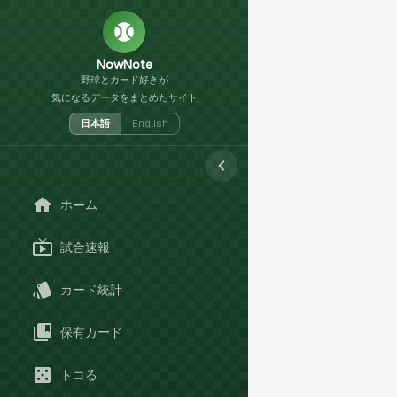
NowNote
野球とカード好きが
気になるデータをまとめたサイト
日本語
English
ホーム
試合速報
カード統計
保有カード
トコる