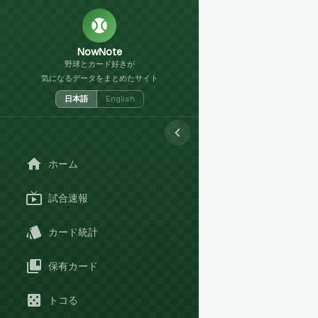
NowNote
野球とカード好きが
気になるデータをまとめたサイト
日本語
English
ホーム
試合速報
カード統計
保有カード
トコる